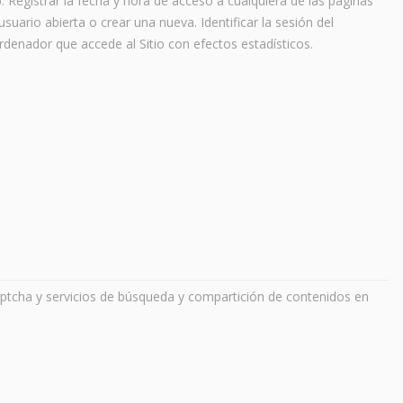
b. Registrar la fecha y hora de acceso a cualquiera de las páginas
uario abierta o crear una nueva. Identificar la sesión del
rdenador que accede al Sitio con efectos estadísticos.
ptcha y servicios de búsqueda y compartición de contenidos en